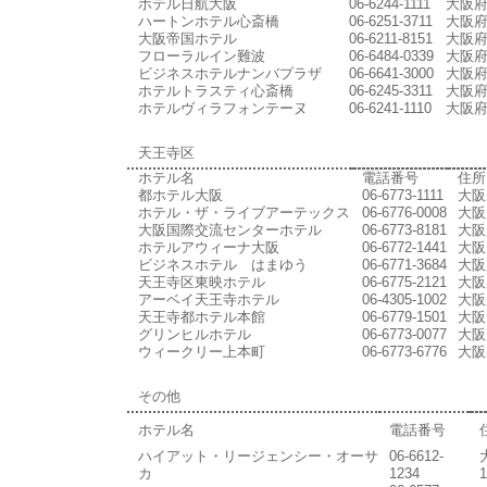
ホテル日航大阪
06-6244-1111
大阪府
ハートンホテル心斎橋
06-6251-3711
大阪府
大阪帝国ホテル
06-6211-8151
大阪府
フローラルイン難波
06-6484-0339
大阪府
ビジネスホテルナンバプラザ
06-6641-3000
大阪府
ホテルトラスティ心斎橋
06-6245-3311
大阪府
ホテルヴィラフォンテーヌ
06-6241-1110
大阪府
天王寺区
ホテル名
電話番号
住所
都ホテル大阪
06-6773-1111
大阪
ホテル・ザ・ライブアーテックス
06-6776-0008
大阪
大阪国際交流センターホテル
06-6773-8181
大阪
ホテルアウィーナ大阪
06-6772-1441
大阪
ビジネスホテル はまゆう
06-6771-3684
大阪
天王寺区東映ホテル
06-6775-2121
大阪
アーベイ天王寺ホテル
06-4305-1002
大阪
天王寺都ホテル本館
06-6779-1501
大阪
グリンヒルホテル
06-6773-0077
大阪
ウィークリー上本町
06-6773-6776
大阪
その他
ホテル名
電話番号
ハイアット・リージェンシー・オーサ
06-6612-
カ
1234
1