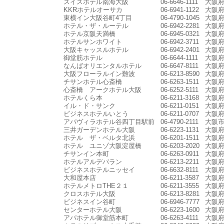
スイスホテル南海大阪
06-6646-1111
大阪府
KKRホテルオーサカ
06-6941-1122
大阪府
東横イン大阪谷町4丁目
06-4790-1045
大阪府
ホテル・ザ・ルーテル
06-6942-2281
大阪府
ホテル京阪天満橋
06-6945-0321
大阪府
ホテルサンホワイト
06-6942-3711
大阪府
大阪キャッスルホテル
06-6942-2401
大阪府
御堂筋ホテル
06-6644-1111
大阪府
なんばオリエンタルホテル
06-6647-8111
大阪府
大阪フローラルイン難波
06-6213-8590
大阪府
チサンホテル心斎橋
06-6263-1511
大阪府
心斎橋 アークホテル大阪
06-6252-5111
大阪府
ホテルくら本
06-6211-3168
大阪府
イル・ド・サンク
06-6211-0151
大阪府
ビジネスホテルいとう
06-6211-0707
大阪府
アパヴィラホテル谷四丁目駅前
06-4790-2111
大阪市
三井ガーデンホテル大阪
06-6223-1131
大阪府
ホテル ザ・ベルタ北浜
06-6201-1511
大阪府
ホテル ユニゾ大阪淀屋橋
06-6203-2020
大阪府
チサンイン本町
06-6263-0911
大阪府
ホテルアルデバラン
06-6213-2211
大阪府
ビジネスホテルニッセイ
06-6632-8111
大阪府
大和屋本店
06-6211-3587
大阪府
ホテルメトロTHE２１
06-6211-3555
大阪府
クロスホテル大阪
06-6213-8281
大阪府
ビジネスイン谷町
06-6946-7777
大阪府
センターホテル大阪
06-6223-1600
大阪府
アパホテル御堂筋本町
06-6263-4111
大阪府