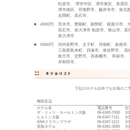
松原市、 堺市中区、堺市東区、美原区
堺市南区、羽曳野市、藤井寺市、泉北
忠岡町、高石市、
■ 4000円
茨木市、豊能町、能勢町、寝屋川市、
高石市、泉大津市 柏原市、狭山市、富
泉大津市
■ 5000円
河内長野市、太子町、河南町、泉南市
三島郡島本町、貝塚市、泉佐野市、 高
枚方市、交野市、四条畷市、 和泉市、
岸和田市、
下記のホテル以外でも出張のご
梅田近辺
ホテル名
電話番号
住
ザ・リッツ・カールトン大阪
06-6343-7000
大
ヒルトン大阪
06-6347-7111
大
ANAクラウンプラザ
06-6347-1112
大
堂島ホテル
06-6341-3000
大