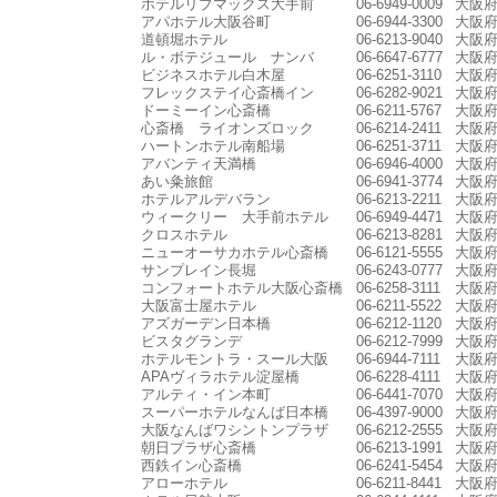
ホテルリブマックス大手前
06-6949-0009
大阪府
アパホテル大阪谷町
06-6944-3300
大阪府
道頓堀ホテル
06-6213-9040
大阪府
ル・ボテジュール ナンバ
06-6647-6777
大阪府
ビジネスホテル白木屋
06-6251-3110
大阪府
フレックステイ心斎橋イン
06-6282-9021
大阪府
ドーミーイン心斎橋
06-6211-5767
大阪府
心斎橋 ライオンズロック
06-6214-2411
大阪府
ハートンホテル南船場
06-6251-3711
大阪府
アバンティ天満橋
06-6946-4000
大阪府
あい粂旅館
06-6941-3774
大阪府
ホテルアルデバラン
06-6213-2211
大阪府
ウィークリー 大手前ホテル
06-6949-4471
大阪府
クロスホテル
06-6213-8281
大阪府
ニューオーサカホテル心斎橋
06-6121-5555
大阪府
サンプレイン長堀
06-6243-0777
大阪府
コンフォートホテル大阪心斎橋
06-6258-3111
大阪府
大阪富士屋ホテル
06-6211-5522
大阪府
アズガーデン日本橋
06-6212-1120
大阪府
ビスタグランデ
06-6212-7999
大阪府
ホテルモントラ・スール大阪
06-6944-7111
大阪府
APAヴィラホテル淀屋橋
06-6228-4111
大阪府
アルティ・イン本町
06-6441-7070
大阪府
スーパーホテルなんば日本橋
06-4397-9000
大阪府
大阪なんばワシントンプラザ
06-6212-2555
大阪府
朝日プラザ心斎橋
06-6213-1991
大阪府
西鉄イン心斎橋
06-6241-5454
大阪府
アローホテル
06-6211-8441
大阪府