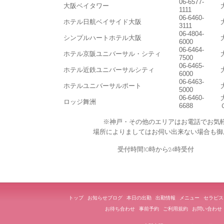
06-6577-
大阪ベイタワー
1111
06-6460-
ホテル日航ベイサイド大阪
3111
06-4804-
シンプルハートホテル大阪
6000
06-6464-
ホテル京阪ユニバーサル・シティ
7500
06-6465-
ホテル近鉄ユニバーサルシティ
6000
06-6463-
ホテルユニバーサルポート
5000
06-6460-
ロッジ舞洲
6688
※神戸・その他のエリアはお電話でお気
場所によりましてはお伺い出来ない場合も御
受付時間10時から24時受付 
トップ
お知らせブログ
本日の出勤
出勤情報
メニュー
セラピス
お待ち合わせ
事前予約
ご利用規約
お問い合わせ