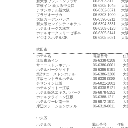
新大阪ワシントンプラザ
06-6303-8111
大阪
東横イン 新大阪中央口
06-6305-1045
大阪
チサンホテル新大阪
06-6302-5571
大阪
プラザオーサカ
06-6303-1000
大阪
大阪ガーデンパレス
06-6396-6211
大阪
新大阪センイシティホテル
06-6394-3331
大阪
ホテルオークス塚本
06-6309-6123
大阪
ホテルオークスリーゼ塚本
06-6305-5141
大阪
ビジネスホテルOK
06-6305-5021
大阪
吹田市
ホテル名
電話番号
住
江坂東急イン
06-6338-0109
大
サニーストンホテル
06-6386-0001
大
ホテルパークサイド
06-6386-9191
大
第2サニーストンホテル
06-6386-3200
大
江坂セントラルホテル
06-6339-0088
大
チサンイン江坂
06-6821-2001
大
ホテルダイトー江坂
06-6338-5121
大
ホテル阪急エキスポパーク
06-6878-5151
大
ホテルクライトン江坂
06-6388-1211
大
ホテルマーレ南千里
06-6872-1911
大
岸辺ステーションホテル
06-6319-0011
大
中央区
ホテル名
電話番号
住所