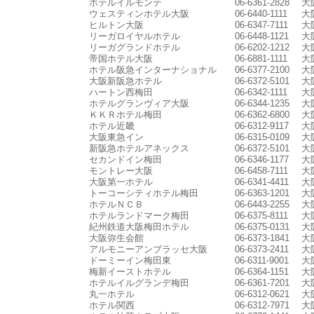
ホテルイルモンテ
06-6361-2828
大
ウェスティンホテル大阪
06-6440-1111
大
ヒルトン大阪
06-6347-7111
大
リーガロイヤルホテル
06-6448-1121
大
リーガグランドホテル
06-6202-1212
大
帝国ホテル大阪
06-6881-1111
大
ホテル阪急インターナショナル
06-6377-2100
大
大阪新阪急ホテル
06-6372-5101
大
ハートン西梅田
06-6342-1111
大
ホテルグランヴィア大阪
06-6344-1235
大
ＫＫＲホテル梅田
06-6362-6800
大
ホテル近畿
06-6312-9117
大
大阪東急イン
06-6315-0109
大
新阪急ホテルアネックス
06-6372-5101
大
セカンドイン梅田
06-6346-1177
大
モントレー大阪
06-6458-7111
大
大阪第一ホテル
06-6341-4411
大
トーコーシティホテル梅田
06-6363-1201
大
ホテルＮＣＢ
06-6443-2255
大
ホテルランドマーク梅田
06-6375-8111
大
紀州鉄道大阪梅田ホテル
06-6375-0131
大
大阪弥生会館
06-6373-1841
大
アルモニーアンブラッセ大阪
06-6373-2411
大
ドーミーイン梅田東
06-6311-9001
大
梅新イーストホテル
06-6364-1151
大
ホテルイルグランデ梅田
06-6361-7201
大
丸一ホテル
06-6312-0621
大
ホテル関西
06-6312-7971
大