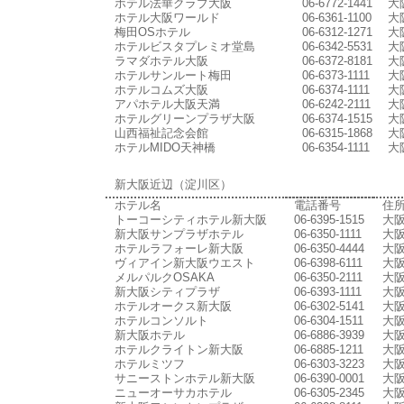
ホテル法華クラブ大阪
06-6772-1441
大
ホテル大阪ワールド
06-6361-1100
大
梅田OSホテル
06-6312-1271
大
ホテルビスタプレミオ堂島
06-6342-5531
大
ラマダホテル大阪
06-6372-8181
大
ホテルサンルート梅田
06-6373-1111
大
ホテルコムズ大阪
06-6374-1111
大
アパホテル大阪天満
06-6242-2111
大
ホテルグリーンプラザ大阪
06-6374-1515
大
山西福祉記念会館
06-6315-1868
大
ホテルMIDO天神橋
06-6354-1111
大
新大阪近辺（淀川区）
ホテル名
電話番号
住
トーコーシティホテル新大阪
06-6395-1515
大阪
新大阪サンプラザホテル
06-6350-1111
大阪
ホテルラフォーレ新大阪
06-6350-4444
大阪
ヴィアイン新大阪ウエスト
06-6398-6111
大阪
メルパルクOSAKA
06-6350-2111
大阪
新大阪シティプラザ
06-6393-1111
大阪
ホテルオークス新大阪
06-6302-5141
大阪
ホテルコンソルト
06-6304-1511
大阪
新大阪ホテル
06-6886-3939
大阪
ホテルクライトン新大阪
06-6885-1211
大阪
ホテルミツフ
06-6303-3223
大阪
サニーストンホテル新大阪
06-6390-0001
大阪
ニューオーサカホテル
06-6305-2345
大阪