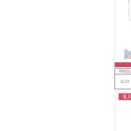
8/9(
日
)
11-21
滝川