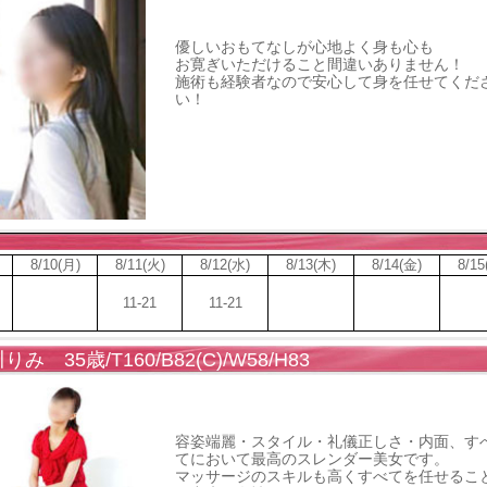
優しいおもてなしが心地よく身も心も
お寛ぎいただけること間違いありません！
施術も経験者なので安心して身を任せてくだ
い！
8/10(月)
8/11(火)
8/12(水)
8/13(木)
8/14(金)
8/15
11-21
11-21
りみ 35歳/T160/B82(C)/W58/H83
容姿端麗・スタイル・礼儀正しさ・内面、す
てにおいて最高のスレンダー美女です。
マッサージのスキルも高くすべてを任せるこ