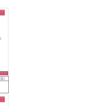
う
(
土
)