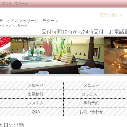
 アロマ ラグーン
最高の癒しを
テ オイルマッサージ ラグーン
・ヒップマッサージ
受付時間10時から24時受付 お電話
お知らせ
メニュー
出勤情報
セラピスト
システム
事前予約
Q&A
お問い合わせ
日)本日の出勤