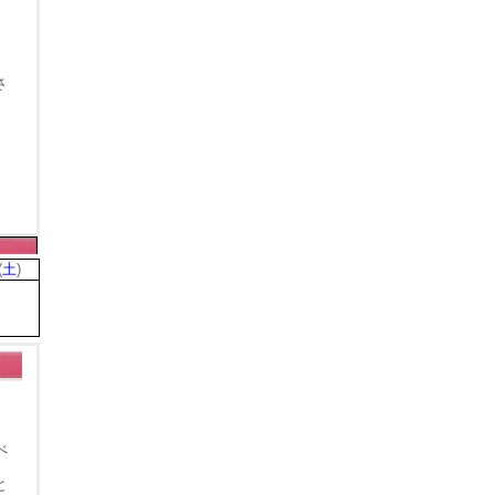
さ
(
土
)
べ
と