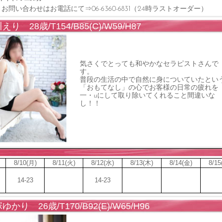
お問い合わせはお電話にて⇒06-6360-6831（24時ラストオーダー）
えり 28歳/T154/B85(C)/W59/H87
気さくでとっても和やかなセラピストさんで
す。
普段の生活の中で自然に身についていたとい
「おもてなし」の心でお客様の日常の疲れを
一・uにして取り除いてくれること間違いな
し！！
8/10(月)
8/11(火)
8/12(水)
8/13(木)
8/14(金)
8/15
14-23
14-23
ゆかり 26歳/T170/B92(E)/W65/H96