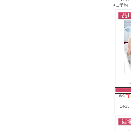
●ご予約・
品川
8/9(
日
)
14-23
諸塚