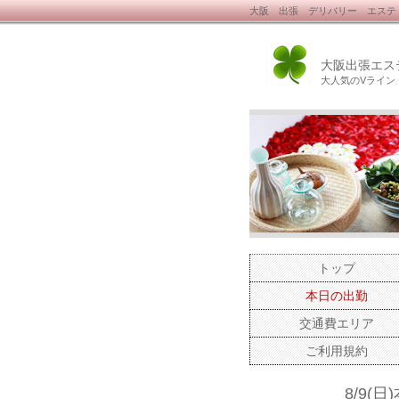
大阪 出張 デリバリー エステ
大阪出張エス
大人気のVライン
トップ
本日の出勤
交通費エリア
ご利用規約
8/9(