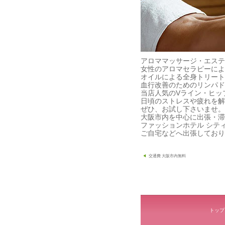
アロママッサージ・エステ
女性のアロマセラピーによ
オイルによる全身トリート
血行改善のためのリンパド
当店人気のVライン・ヒッ
日頃のストレスや疲れを解
ぜひ、お試し下さいませ。
大阪市内を中心に出張・滞
ファッションホテル シテ
ご自宅などへ出張しており
投
交通費 大阪市内無料
稿
ナ
ビ
ゲ
トップ
ー