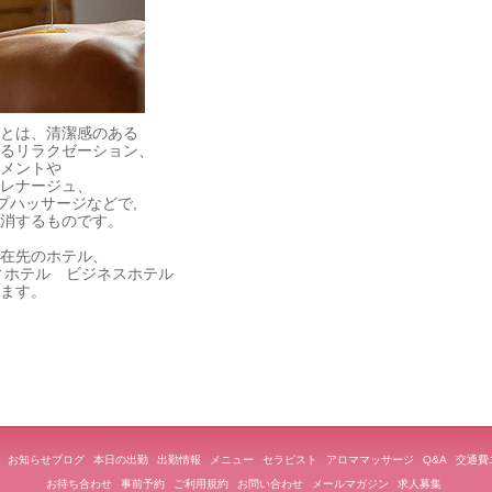
とは、清潔感のある
るリラクゼーション、
メントや
レナージュ、
プハッサージなどで,
消するものです。
在先のホテル、
ィホテル ビジネスホテル
ます。
お知らせブログ
本日の出勤
出勤情報
メニュー
セラピスト
アロママッサージ
Q&A
交通費
お待ち合わせ
事前予約
ご利用規約
お問い合わせ
メールマガジン
求人募集