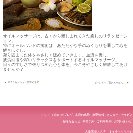
オイルマッサージは、古くから親しまれてきた癒しのリラクゼーシ
ョン。
特にオールハンドの施術は、あたたかな手のぬくもりを通して心を
解きほぐし、
凝り固まった体をやさしく緩めていきます。血流を促し、
疲労回復や深いリラックスをサポートするオイルマッサージ。
日々の忙しさで張りつめた心と体を、今こそやさしく解放してあげ
ませんか？
投
ピックアップ品川えりさん！
リラクゼーション空間では
稿
ナ
ビ
ゲ
トップ
お知らせブログ
本日の出勤
出勤情報
メニュー
セラピス
ー
お待ち合わせ
事前予約
ご利用規約
お問い合わせ
シ
大阪出張エステ オイルマッサージ