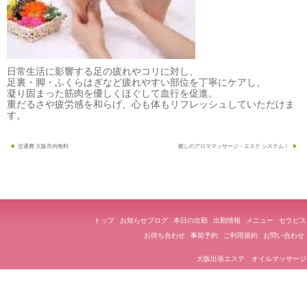
日常生活に影響する足の疲れやコリに対し、
足裏・脚・ふくらはぎなど疲れやすい部位を丁寧にケアし、
凝り固まった筋肉を優しくほぐして血行を促進。
重だるさや疲労感を和らげ、心も体もリフレッシュしていただけま
す。
投
交通費 大阪市内無料
癒しのアロママッサージ・エステ システム！
稿
ナ
ビ
ゲ
トップ
お知らせブログ
本日の出勤
出勤情報
メニュー
セラピス
ー
お待ち合わせ
事前予約
ご利用規約
お問い合わせ
シ
大阪出張エステ オイルマッサージ
ョ
ン