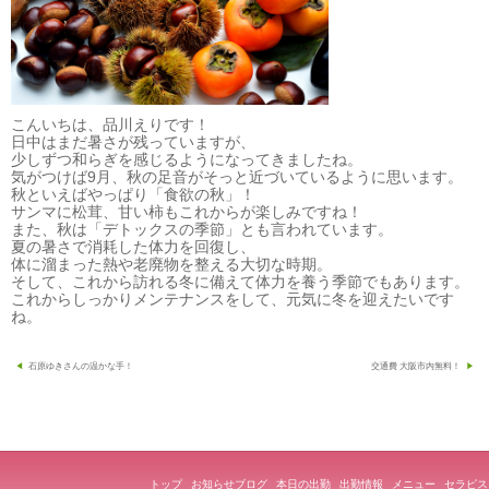
こんいちは、品川えりです！
日中はまだ暑さが残っていますが、
少しずつ和らぎを感じるようになってきましたね。
気がつけば9月、秋の足音がそっと近づいているように思います。
秋といえばやっぱり「食欲の秋」！
サンマに松茸、甘い柿もこれからが楽しみですね！
また、秋は「デトックスの季節」とも言われています。
夏の暑さで消耗した体力を回復し、
体に溜まった熱や老廃物を整える大切な時期。
そして、これから訪れる冬に備えて体力を養う季節でもあります。
これからしっかりメンテナンスをして、元気に冬を迎えたいです
ね。
投
石原ゆきさんの温かな手！
交通費 大阪市内無料！
稿
ナ
ビ
ゲ
トップ
お知らせブログ
本日の出勤
出勤情報
メニュー
セラピス