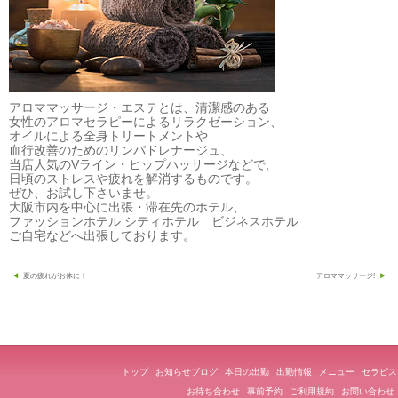
アロママッサージ・エステとは、清潔感のある
女性のアロマセラピーによるリラクゼーション、
オイルによる全身トリートメントや
血行改善のためのリンパドレナージュ、
当店人気のVライン・ヒップハッサージなどで,
日頃のストレスや疲れを解消するものです。
ぜひ、お試し下さいませ。
大阪市内を中心に出張・滞在先のホテル、
ファッションホテル シティホテル ビジネスホテル
ご自宅などへ出張しております。
投
夏の疲れがお体に！
アロママッサージ!
稿
ナ
ビ
ゲ
トップ
お知らせブログ
本日の出勤
出勤情報
メニュー
セラピス
ー
お待ち合わせ
事前予約
ご利用規約
お問い合わせ