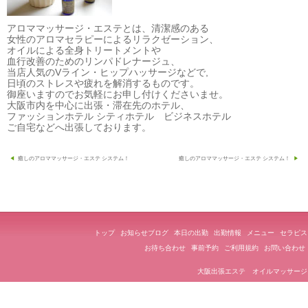
アロママッサージ・エステとは、清潔感のある
女性のアロマセラピーによるリラクゼーション、
オイルによる全身トリートメントや
血行改善のためのリンパドレナージュ、
当店人気のVライン・ヒップハッサージなどで,
日頃のストレスや疲れを解消するものです。
御座いますのでお気軽にお申し付けくださいませ。
大阪市内を中心に出張・滞在先のホテル、
ファッションホテル シティホテル ビジネスホテル
ご自宅などへ出張しております。
投
癒しのアロママッサージ・エステ システム！
癒しのアロママッサージ・エステ システム！
稿
ナ
ビ
ゲ
トップ
お知らせブログ
本日の出勤
出勤情報
メニュー
セラピス
ー
お待ち合わせ
事前予約
ご利用規約
お問い合わせ
シ
大阪出張エステ オイルマッサージ
ョ
ン